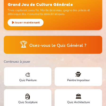
Grand Jeu de Culture Générale
Trivia captivant sans fin. Monte de niveau, gagne des pièces et
débloque des monuments emblématiques.
Jouer maintenant
🏆
Osez-vous le Quiz Général ?
Continuez à jouer
🎨
🕵️
Quiz Peinture
Peintre Imposteur
🗿
🏛️
Quiz Sculpture
Quiz Architecture