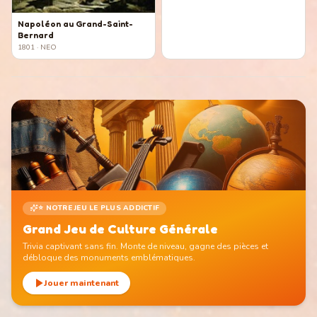
Napoléon au Grand-Saint-
Bernard
1801
· NEO
⭐ NOTRE JEU LE PLUS ADDICTIF
Grand Jeu de Culture Générale
Trivia captivant sans fin. Monte de niveau, gagne des pièces et
débloque des monuments emblématiques.
Jouer maintenant