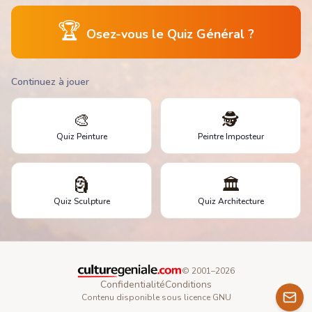
🏆
Osez-vous le Quiz Général ?
Continuez à jouer
🎨
🕵️
Quiz Peinture
Peintre Imposteur
🗿
🏛️
Quiz Sculpture
Quiz Architecture
© 2001–
2026
Confidentialité
Conditions
Contenu disponible sous licence GNU