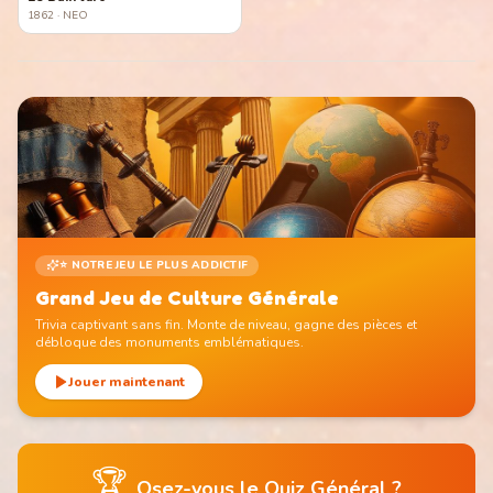
1862
· NEO
⭐ NOTRE JEU LE PLUS ADDICTIF
Grand Jeu de Culture Générale
Trivia captivant sans fin. Monte de niveau, gagne des pièces et
débloque des monuments emblématiques.
Jouer maintenant
🏆
Osez-vous le Quiz Général ?