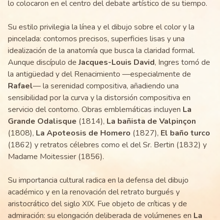
lo colocaron en el centro del debate artístico de su tiempo.
Su estilo privilegia la línea y el dibujo sobre el color y la
pincelada: contornos precisos, superficies lisas y una
idealización de la anatomía que busca la claridad formal.
Aunque discípulo de
Jacques-Louis David
, Ingres tomó de
la antigüedad y del Renacimiento —especialmente de
Rafael
— la serenidad compositiva, añadiendo una
sensibilidad por la curva y la distorsión compositiva en
servicio del contorno. Obras emblemáticas incluyen
La
Grande Odalisque
(1814),
La bañista de Valpinçon
(1808),
La Apoteosis de Homero
(1827),
El baño turco
(1862) y retratos célebres como el del Sr. Bertin (1832) y
Madame Moitessier (1856).
Su importancia cultural radica en la defensa del dibujo
académico y en la renovación del retrato burgués y
aristocrático del siglo XIX. Fue objeto de críticas y de
admiración: su elongación deliberada de volúmenes en
La