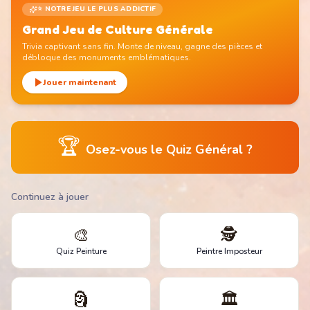
⭐ NOTRE JEU LE PLUS ADDICTIF
Grand Jeu de Culture Générale
Trivia captivant sans fin. Monte de niveau, gagne des pièces et
débloque des monuments emblématiques.
Jouer maintenant
🏆
Osez-vous le Quiz Général ?
Continuez à jouer
🎨
🕵️
Quiz Peinture
Peintre Imposteur
🗿
🏛️