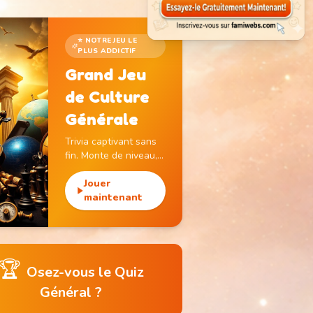
⭐ NOTRE JEU LE
PLUS ADDICTIF
Grand Jeu
de Culture
Générale
Trivia captivant sans
fin. Monte de niveau,
gagne des pièces et
débloque des
Jouer
monuments
maintenant
emblématiques.
🏆
Osez-vous le Quiz
Général ?