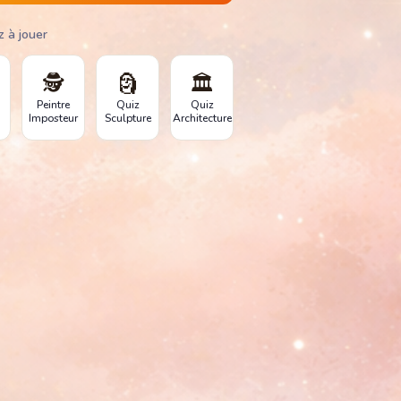
z à jouer
🕵️
🗿
🏛️
Peintre
Quiz
Quiz
Imposteur
Sculpture
Architecture