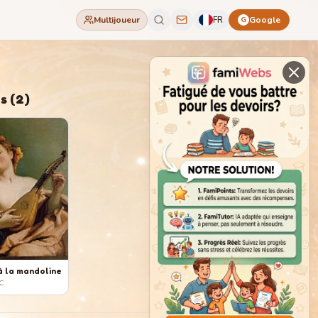
Multijoueur
FR
Google
G
s
(
2
)
 la mandoline
C