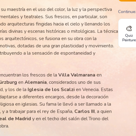
 su maestría en el uso del color, la luz y la perspectiva
Continue
ntales y teatrales. Sus frescos, en particular, son
do arquitecturas fingidas hacia el cielo y llenando los
🎨
ías divinas y escenas históricas o mitológicas. La técnica
Quiz
s arquitectónicos, se fusiona en su obra con la
Peinture
motivas, dotadas de una gran plasticidad y movimiento.
ntribuyendo a la sensación de espontaneidad y
ncuentran los frescos de la
Villa Valmarana
en
ürzburg
en
Alemania
, considerados uno de sus
, y los de la
Iglesia de los Scalzi
en Venecia. Estas
daptarse a diferentes encargos, desde la decoración
eligiosa en iglesias. Su fama le llevó a ser llamado a la
 y a trabajar para el rey de España,
Carlos III
, a quien
eal de Madrid
y en el techo del salón del Trono del
obra.