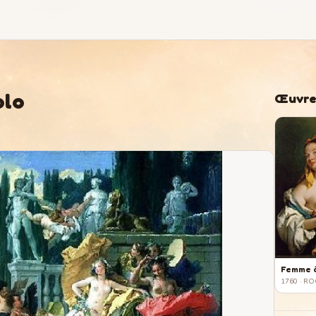
olo
Œuvre
Femme à
1760
· RO