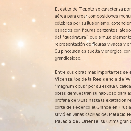
El estilo de Tiepolo se caracteriza por
aérea para crear composiciones monume
célebres por su ilusionismo, extendien
espacios con figuras danzantes, alegor
del *quadratura*, que simula elemento
representación de figuras vivaces y e
Su pincelada es suelta y enérgica, co
grandiosidad.
Entre sus obras más importantes se e
Vicenza
, los de la
Residencia de W
*magnum opus* por su escala y calidad
obras demuestran su habilidad para a
profana de villas hasta la exaltación r
corte de Federico el Grande en Prusia,
sirvió en varias capillas del
Palacio R
Palacio del Oriente
, su última gran 