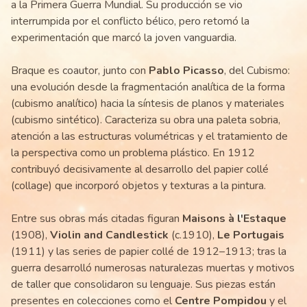
a la Primera Guerra Mundial. Su producción se vio
interrumpida por el conflicto bélico, pero retomó la
experimentación que marcó la joven vanguardia.
Braque es coautor, junto con
Pablo Picasso
, del Cubismo:
una evolución desde la fragmentación analítica de la forma
(cubismo analítico) hacia la síntesis de planos y materiales
(cubismo sintético). Caracteriza su obra una paleta sobria,
atención a las estructuras volumétricas y el tratamiento de
la perspectiva como un problema plástico. En 1912
contribuyó decisivamente al desarrollo del papier collé
(collage) que incorporó objetos y texturas a la pintura.
Entre sus obras más citadas figuran
Maisons à l'Estaque
(1908),
Violin and Candlestick
(c.1910),
Le Portugais
(1911) y las series de papier collé de 1912–1913; tras la
guerra desarrolló numerosas naturalezas muertas y motivos
de taller que consolidaron su lenguaje. Sus piezas están
presentes en colecciones como el
Centre Pompidou
y el