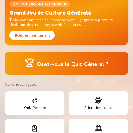
⭐ NOTRE JEU LE PLUS ADDICTIF
Grand Jeu de Culture Générale
Trivia captivant sans fin. Monte de niveau, gagne des pièces et
débloque des monuments emblématiques.
Jouer maintenant
🏆
Osez-vous le Quiz Général ?
Continuez à jouer
🎨
🕵️
Quiz Peinture
Peintre Imposteur
🗿
🏛️