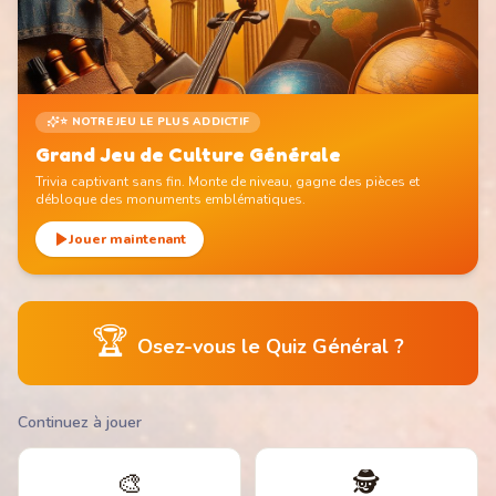
⭐ NOTRE JEU LE PLUS ADDICTIF
Grand Jeu de Culture Générale
Trivia captivant sans fin. Monte de niveau, gagne des pièces et
débloque des monuments emblématiques.
Jouer maintenant
🏆
Osez-vous le Quiz Général ?
Continuez à jouer
🎨
🕵️