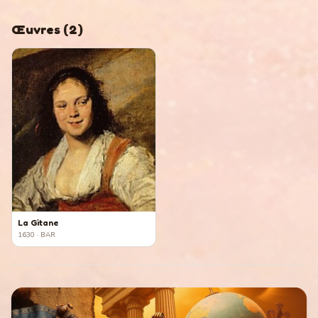
Œuvres
(
2
)
La Gitane
1630
· BAR