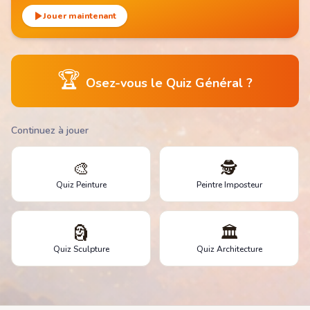
Jouer maintenant
🏆
Osez-vous le Quiz Général ?
Continuez à jouer
🎨
🕵️
Quiz Peinture
Peintre Imposteur
🗿
🏛️
Quiz Sculpture
Quiz Architecture