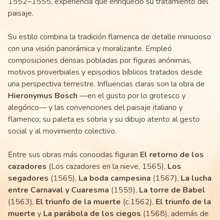
1552–1555, experiencia que enriqueció su tratamiento del
paisaje.
Su estilo combina la tradición flamenca de detalle minucioso
con una visión panorámica y moralizante. Empleó
composiciones densas pobladas por figuras anónimas,
motivos proverbiales y episodios bíblicos tratados desde
una perspectiva terrestre. Influencias claras son la obra de
Hieronymus Bosch
—en el gusto por lo grotesco y
alegórico— y las convenciones del paisaje italiano y
flamenco; su paleta es sobria y su dibujo atento al gesto
social y al movimiento colectivo.
Entre sus obras más conocidas figuran
El retorno de los
cazadores
(Los cazadores en la nieve, 1565),
Los
segadores
(1565),
La boda campesina
(1567),
La lucha
entre Carnaval y Cuaresma
(1559),
La torre de Babel
(1563),
El triunfo de la muerte
(c.1562),
El triunfo de la
muerte
y
La parábola de los ciegos
(1568), además de