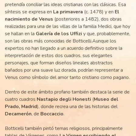
pretendía conciliar las ideas cristianas con las clásicas. Esa
síntesis se expresa en
La primavera
(c. 1478) y en
El
nacimiento de Venus
(posteriores a 1482), dos obras
realizadas para una de las villas de la familia Medici, que hoy
se hallan en la
Galería de los Uffizi
y que, probablemente,
son las obras más conocidas de Botticelli.Aunque los
expertos no han llegado a un acuerdo definitivo sobre la
interpretación de estos dos cuadros, sus elegantes
personajes, que forman diseños lineales abstractos
bañados por una suave luz dorada, podrían representar a
Venus como símbolo del amor tanto cristiano como pagano.
Dentro de este ámbito profano también destaca la serie de
cuatro cuadros
Nastapio degli Honesti
(
Museo del
Prado, Madrid
), donde recrea una de las historias del
Decamerón
, de
Boccaccio
.
Botticelli también pintó temas religiosos, principalmente
tablas de Vírgenes, como
La Virgen escribiendo el