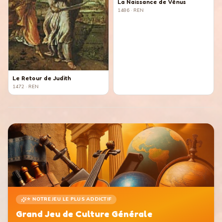
La Naissance de Vénus
1486
· REN
Le Retour de Judith
1472
· REN
⭐ NOTRE JEU LE PLUS ADDICTIF
Grand Jeu de Culture Générale