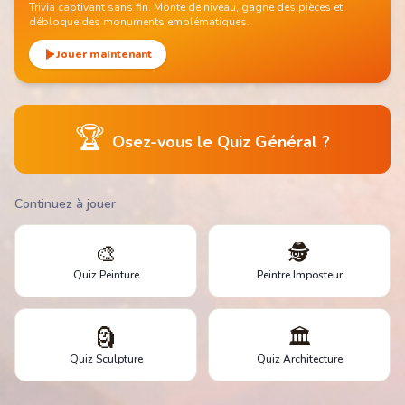
Trivia captivant sans fin. Monte de niveau, gagne des pièces et
débloque des monuments emblématiques.
Jouer maintenant
🏆
Osez-vous le Quiz Général ?
Continuez à jouer
🎨
🕵️
Quiz Peinture
Peintre Imposteur
🗿
🏛️
Quiz Sculpture
Quiz Architecture