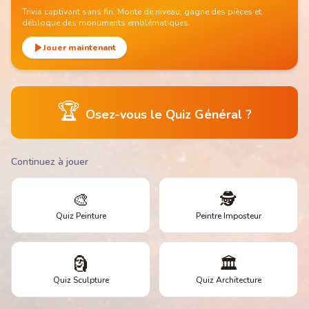
Trivia captivant sans fin. Monte de niveau, gagne des pièces et
débloque des monuments emblématiques.
Jouer maintenant
🏆
Osez-vous le Quiz Général ?
Continuez à jouer
🎨
🕵️
Quiz Peinture
Peintre Imposteur
🗿
🏛️
Quiz Sculpture
Quiz Architecture