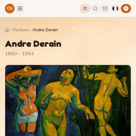
CG
G
Peinture
Andre Derain
Home
Andre Derain
1880 – 1954