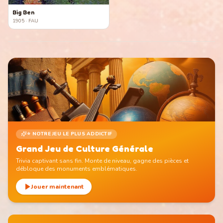
Big Ben
1905
· FAU
⭐ NOTRE JEU LE PLUS ADDICTIF
Grand Jeu de Culture Générale
Trivia captivant sans fin. Monte de niveau, gagne des pièces et
débloque des monuments emblématiques.
Jouer maintenant