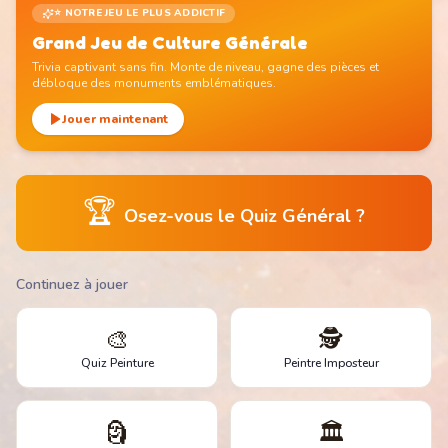
⭐ NOTRE JEU LE PLUS ADDICTIF
Grand Jeu de Culture Générale
Trivia captivant sans fin. Monte de niveau, gagne des pièces et
débloque des monuments emblématiques.
Jouer maintenant
🏆
Osez-vous le Quiz Général ?
Continuez à jouer
🎨
🕵️
Quiz Peinture
Peintre Imposteur
🗿
🏛️