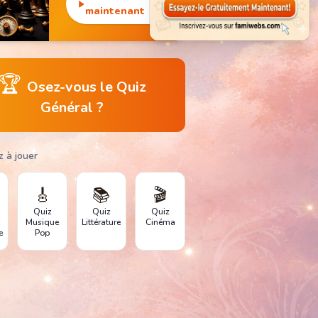
monuments
maintenant
emblématiques.
🏆
Osez-vous le Quiz
Général ?
z à jouer
🎸
📚
🎬
Quiz
Quiz
Quiz
e
Musique
Littérature
Cinéma
e
Pop