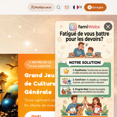
Multijoueur
FR
Google
G
⭐ NOTRE JEU LE
PLUS ADDICTIF
Grand Jeu
de Culture
Générale
Trivia captivant sans
fin. Monte de niveau,
gagne des pièces et
débloque des
Jouer