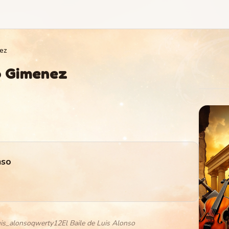
ez
 Gimenez
nso
is_alonsoqwerty12El Baile de Luis Alonso