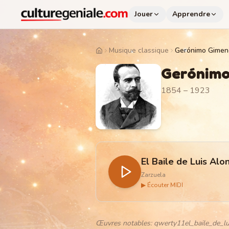
Jouer
Apprendre
Musique classique
Gerónimo Gimen
Home
Gerónimo
1854 – 1923
El Baile de Luis Alo
Zarzuela
▶ Écouter MIDI
Œuvres notables
:
qwerty11el_baile_de_lu