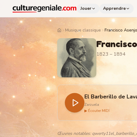
Jouer
Apprendre
Musique classique
Francisco Asenjo
Home
Francisco
1823 – 1894
El Barberillo de Lav
Zarzuela
▶ Écouter MIDI
Œuvres notables
:
qwerty11el_barberillo_