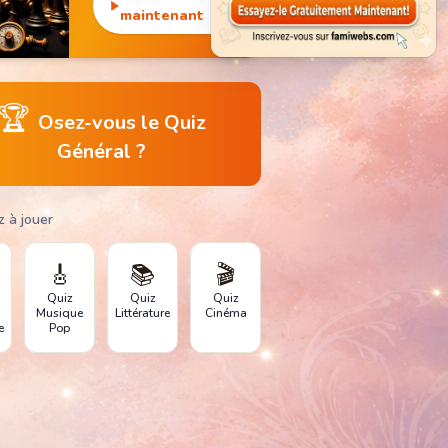
monuments
maintenant
emblématiques.
🏆
Osez-vous le Quiz
Général ?
z à jouer
🎸
📚
🎬
Quiz
Quiz
Quiz
e
Musique
Littérature
Cinéma
e
Pop