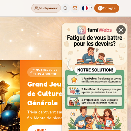
Multijoueur
FR
Google
G
⭐ NOTRE JEU LE
PLUS ADDICTIF
Grand Jeu
de Culture
Générale
Trivia captivant sans
fin. Monte de niveau,
gagne des pièces et
débloque des
Jouer