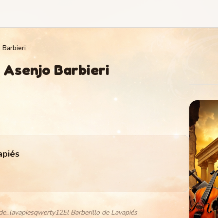
 Barbieri
 Asenjo Barbieri
apiés
de_lavapiesqwerty12El Barberillo de Lavapiés