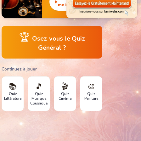
monuments
maintenant
emblématiques.
🏆
Osez-vous le Quiz
Général ?
Continuez à jouer
📚
🎵
🎬
🎨
Quiz
Quiz
Quiz
Quiz
Littérature
Musique
Cinéma
Peinture
Classique