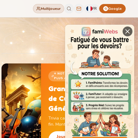
Multijoueur
FR
Google
G
⭐ NOTRE JEU LE
PLUS ADDICTIF
Grand Jeu
de Culture
Générale
Trivia captivant sans
fin. Monte de niveau,
gagne des pièces et
débloque des
Jouer