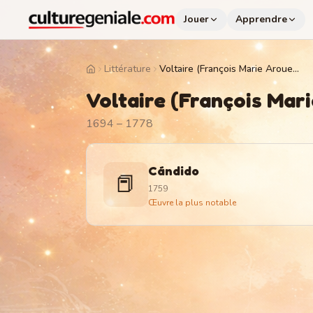
Jouer
Apprendre
Littérature
Voltaire (François Marie Arouet)
Home
Voltaire (François Mar
1694 – 1778
Cándido
📕
1759
Œuvre la plus notable