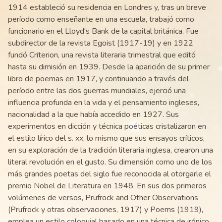
1914 estableció su residencia en Londres y, tras un breve
período como enseñante en una escuela, trabajó como
funcionario en el Lloyd's Bank de la capital británica. Fue
subdirector de la revista Egoist (1917-19) y en 1922
fundó Criterion, una revista literaria trimestral que editó
hasta su dimisión en 1939. Desde la aparición de su primer
libro de poemas en 1917, y continuando a través del
período entre las dos guerras mundiales, ejerció una
influencia profunda en la vida y el pensamiento ingleses,
nacionalidad a la que había accedido en 1927. Sus
experimentos en dicción y técnica poéticas cristalizaron en
el estilo lírico del s. xx, lo mismo que sus ensayos críticos,
en su exploración de la tradición literaria inglesa, crearon una
literal revolución en el gusto. Su dimensión como uno de los
más grandes poetas del siglo fue reconocida al otorgarle el
premio Nobel de Literatura en 1948. En sus dos primeros
volúmenes de versos, Prufrock and Other Observations
(Prufrock y otras observaciones, 1917) y Poems (1919),
emplea un estilo coloquial basado en una técnica de irónico