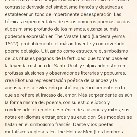
contraste derivada del simbolismo francés y destinada a
establecer un tono de impertinente desesperación. Las
técnicas experimentales de estos primeros poemas, unidas
al pesimismo profundo de los mismos, alcanza su más
poderosa expresión en The Waste Land (La tierra yerma,
1922), probablemente el más influyente y controvertido
poema del siglo. Utilizando como estructura el simbolismo
de los rituales paganos de la fertilidad, que toman base en
la leyenda cristiana del Santo Grial, y salpicando esto con
profusas alusiones y observaciones literarias y populares,
crea Eliot una representación poética de la aridez y la
angustia de la civilización posbélica, particularmente en lo
que se refiere al fracaso del amor. Más sorprendente es aún
la forma misma del poema, con su estilo elíptico y
condensado, el empleo esotérico de alusiones y mitos, sus
notas en idiomas extranjeros y su erudición. Sus modelos se
hallan en el simbolismo francés, Dante y los poetas
metafísicos ingleses. En The Hollow Men (Los hombres