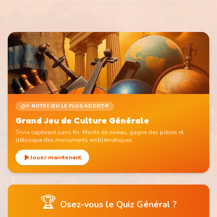
⭐ NOTRE JEU LE PLUS ADDICTIF
Grand Jeu de Culture Générale
Trivia captivant sans fin. Monte de niveau, gagne des pièces et
débloque des monuments emblématiques.
Jouer maintenant
🏆
Osez-vous le Quiz Général ?