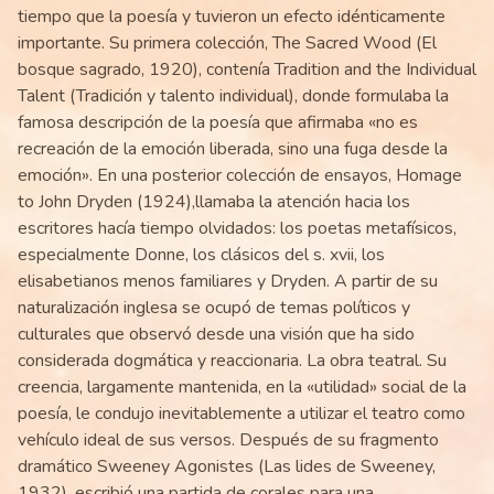
tiempo que la poesía y tuvieron un efecto idénticamente
importante. Su primera colección, The Sacred Wood (El
bosque sagrado, 1920), contenía Tradition and the Individual
Talent (Tradición y talento individual), donde formulaba la
famosa descripción de la poesía que afirmaba «no es
recreación de la emoción liberada, sino una fuga desde la
emoción». En una posterior colección de ensayos, Homage
to John Dryden (1924),llamaba la atención hacia los
escritores hacía tiempo olvidados: los poetas metafísicos,
especialmente Donne, los clásicos del s. xvii, los
elisabetianos menos familiares y Dryden. A partir de su
naturalización inglesa se ocupó de temas políticos y
culturales que observó desde una visión que ha sido
considerada dogmática y reaccionaria. La obra teatral. Su
creencia, largamente mantenida, en la «utilidad» social de la
poesía, le condujo inevitablemente a utilizar el teatro como
vehículo ideal de sus versos. Después de su fragmento
dramático Sweeney Agonistes (Las lides de Sweeney,
1932), escribió una partida de corales para una