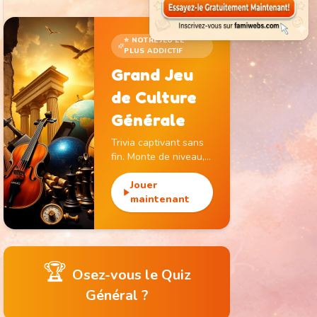
⭐ NOTRE JEU LE
PLUS ADDICTIF
Grand Jeu
de Culture
Générale
Trivia captivant sans
fin. Monte de niveau,
gagne des pièces et
débloque des
Jouer
monuments
maintenant
emblématiques.
🏆
Osez-vous le Quiz
Général ?