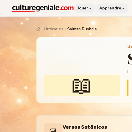
Jouer
Apprendre
Littérature
Salman Rushdie
Home
G
b.
📖
Versos Satánicos