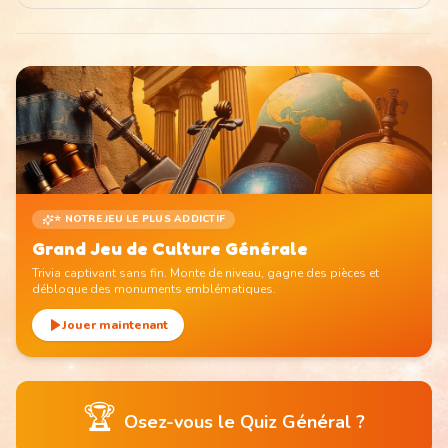
⭐ NOTRE JEU LE PLUS ADDICTIF
Grand Jeu de Culture Générale
Trivia captivant sans fin. Monte de niveau, gagne des pièces et
débloque des monuments emblématiques.
Jouer maintenant
🏆
Osez-vous le Quiz Général ?