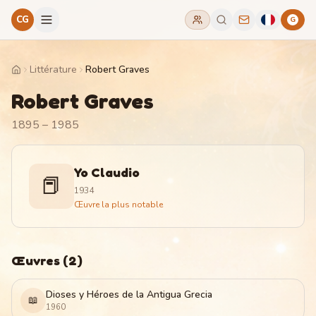
CG
G
Littérature
Robert Graves
Home
Robert Graves
1895 – 1985
Yo Claudio
📕
1934
Œuvre la plus notable
Œuvres
(
2
)
Dioses y Héroes de la Antigua Grecia
📖
1960