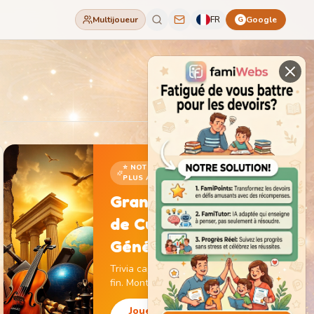
Multijoueur
FR
Google
G
⭐ NOTRE JEU LE
PLUS ADDICTIF
Grand Jeu
de Culture
Générale
Trivia captivant sans
fin. Monte de niveau,
gagne des pièces et
débloque des
Jouer