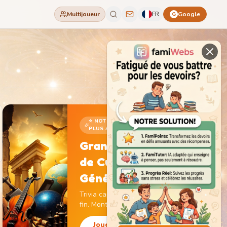
Multijoueur
FR
Google
G
⭐ NOTRE JEU LE
PLUS ADDICTIF
Grand Jeu
de Culture
Générale
Trivia captivant sans
fin. Monte de niveau,
gagne des pièces et
débloque des
Jouer