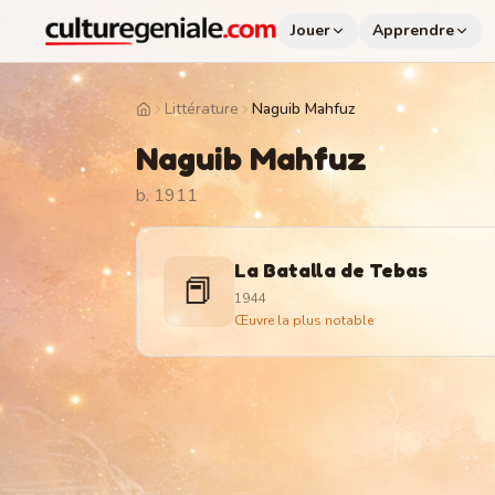
Jouer
Apprendre
Littérature
Naguib Mahfuz
Home
Naguib Mahfuz
b. 1911
La Batalla de Tebas
📕
1944
Œuvre la plus notable