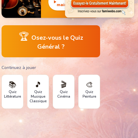
monuments
maintenant
emblématiques.
🏆
Osez-vous le Quiz
Général ?
Continuez à jouer
📚
🎵
🎬
🎨
Quiz
Quiz
Quiz
Quiz
Littérature
Musique
Cinéma
Peinture
Classique