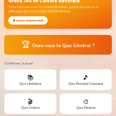
Grand Jeu de Culture Générale
Trivia captivant sans fin. Monte de niveau, gagne des pièces et
débloque des monuments emblématiques.
Jouer maintenant
🏆
Osez-vous le Quiz Général ?
Continuez à jouer
📚
🎵
Quiz Littérature
Quiz Musique Classique
🎬
🎨
Quiz Cinéma
Quiz Peinture