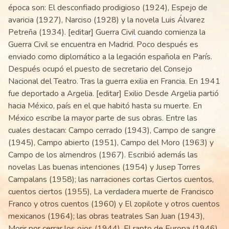
época son: El desconfiado prodigioso (1924), Espejo de
avaricia (1927), Narciso (1928) y la novela Luis Álvarez
Petreña (1934). [editar] Guerra Civil cuando comienza la
Guerra Civil se encuentra en Madrid. Poco después es
enviado como diplomático a la legación española en París.
Después ocupó el puesto de secretario del Consejo
Nacional del Teatro. Tras la guerra exilia en Francia. En 1941
fue deportado a Argelia. [editar] Exilio Desde Argelia partió
hacia México, país en el que habitó hasta su muerte. En
México escribe la mayor parte de sus obras. Entre las
cuales destacan: Campo cerrado (1943), Campo de sangre
(1945), Campo abierto (1951), Campo del Moro (1963) y
Campo de los almendros (1967). Escribió además las
novelas Las buenas intenciones (1954) y Jusep Torres
Campalans (1958); las narraciones cortas Ciertos cuentos,
cuentos ciertos (1955), La verdadera muerte de Francisco
Franco y otros cuentos (1960) y El zopilote y otros cuentos
mexicanos (1964); las obras teatrales San Juan (1943),
Morir por cerrar los ojos (1944), El rapto de Europa (1946),