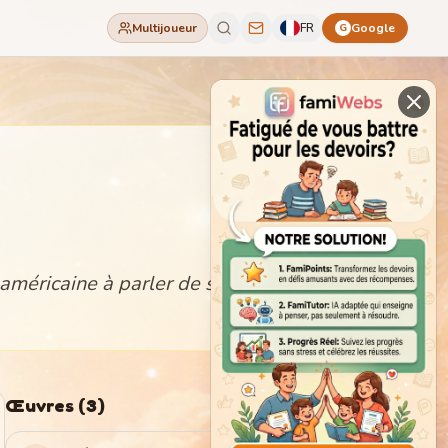
Multijoueur
FR
Google
G
e américaine à parler de sa propre
Œuvres
(
3
)