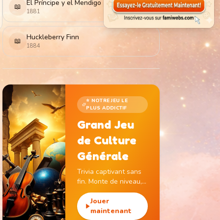
El Príncipe y el Mendigo
📖
1881
Huckleberry Finn
📖
1884
⭐ NOTRE JEU LE
PLUS ADDICTIF
Grand Jeu
de Culture
Générale
Trivia captivant sans
fin. Monte de niveau,
gagne des pièces et
débloque des
Jouer
monuments
maintenant