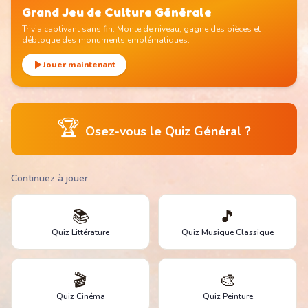
Grand Jeu de Culture Générale
Trivia captivant sans fin. Monte de niveau, gagne des pièces et
débloque des monuments emblématiques.
Jouer maintenant
🏆
Osez-vous le Quiz Général ?
Continuez à jouer
📚
🎵
Quiz Littérature
Quiz Musique Classique
🎬
🎨
Quiz Cinéma
Quiz Peinture