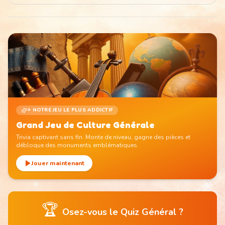
⭐ NOTRE JEU LE PLUS ADDICTIF
Grand Jeu de Culture Générale
Trivia captivant sans fin. Monte de niveau, gagne des pièces et
débloque des monuments emblématiques.
Jouer maintenant
🏆
Osez-vous le Quiz Général ?