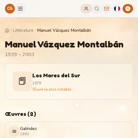
CG
G
Littérature
Manuel Vázquez Montalbán
Home
Manuel Vázquez Montalbán
1939 – 2003
Los Mares del Sur
📕
1979
Œuvre la plus notable
Œuvres
(
2
)
Galíndez
📖
1990