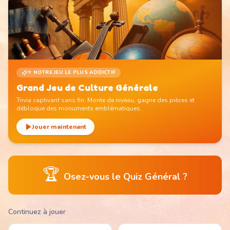
⭐ NOTRE JEU LE PLUS ADDICTIF
Grand Jeu de Culture Générale
Trivia captivant sans fin. Monte de niveau, gagne des pièces et
débloque des monuments emblématiques.
Jouer maintenant
🏆
Osez-vous le Quiz Général ?
Continuez à jouer