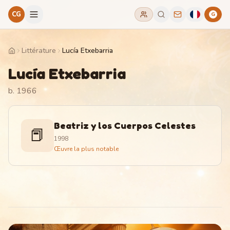
CG
G
Littérature
Lucía Etxebarria
Home
Lucía Etxebarria
b. 1966
Beatriz y los Cuerpos Celestes
📕
1998
Œuvre la plus notable