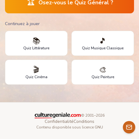
🏆
Osez-vous le Quiz Général ?
Continuez à jouer
📚
🎵
Quiz Littérature
Quiz Musique Classique
🎬
🎨
Quiz Cinéma
Quiz Peinture
© 2001–
2026
Confidentialité
Conditions
Contenu disponible sous licence GNU