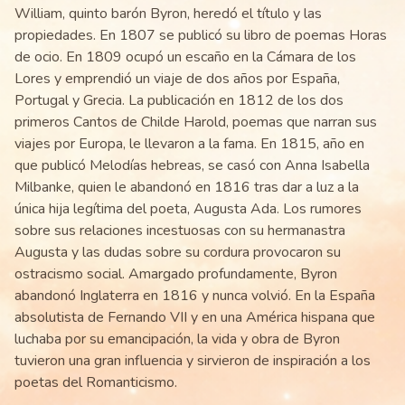
William, quinto barón Byron, heredó el título y las
propiedades. En 1807 se publicó su libro de poemas Horas
de ocio. En 1809 ocupó un escaño en la Cámara de los
Lores y emprendió un viaje de dos años por España,
Portugal y Grecia. La publicación en 1812 de los dos
primeros Cantos de Childe Harold, poemas que narran sus
viajes por Europa, le llevaron a la fama. En 1815, año en
que publicó Melodías hebreas, se casó con Anna Isabella
Milbanke, quien le abandonó en 1816 tras dar a luz a la
única hija legítima del poeta, Augusta Ada. Los rumores
sobre sus relaciones incestuosas con su hermanastra
Augusta y las dudas sobre su cordura provocaron su
ostracismo social. Amargado profundamente, Byron
abandonó Inglaterra en 1816 y nunca volvió. En la España
absolutista de Fernando VII y en una América hispana que
luchaba por su emancipación, la vida y obra de Byron
tuvieron una gran influencia y sirvieron de inspiración a los
poetas del Romanticismo.