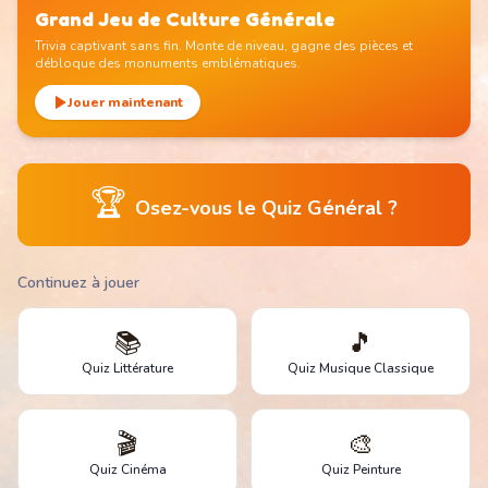
Grand Jeu de Culture Générale
Trivia captivant sans fin. Monte de niveau, gagne des pièces et
débloque des monuments emblématiques.
Jouer maintenant
🏆
Osez-vous le Quiz Général ?
Continuez à jouer
📚
🎵
Quiz Littérature
Quiz Musique Classique
🎬
🎨
Quiz Cinéma
Quiz Peinture