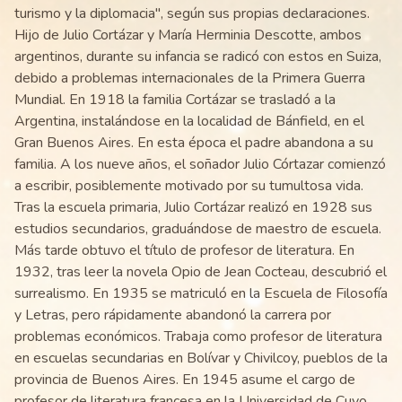
turismo y la diplomacia", según sus propias declaraciones.
Hijo de Julio Cortázar y María Herminia Descotte, ambos
argentinos, durante su infancia se radicó con estos en Suiza,
debido a problemas internacionales de la Primera Guerra
Mundial. En 1918 la familia Cortázar se trasladó a la
Argentina, instalándose en la localidad de Bánfield, en el
Gran Buenos Aires. En esta época el padre abandona a su
familia. A los nueve años, el soñador Julio Córtazar comienzó
a escribir, posiblemente motivado por su tumultosa vida.
Tras la escuela primaria, Julio Cortázar realizó en 1928 sus
estudios secundarios, graduándose de maestro de escuela.
Más tarde obtuvo el título de profesor de literatura. En
1932, tras leer la novela Opio de Jean Cocteau, descubrió el
surrealismo. En 1935 se matriculó en la Escuela de Filosofía
y Letras, pero rápidamente abandonó la carrera por
problemas económicos. Trabaja como profesor de literatura
en escuelas secundarias en Bolívar y Chivilcoy, pueblos de la
provincia de Buenos Aires. En 1945 asume el cargo de
profesor de literatura francesa en la Universidad de Cuyo.