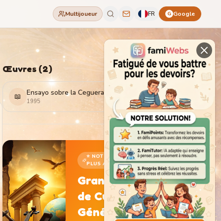
Multijoueur
FR
Google
G
Œuvres
(
2
)
Ensayo sobre la Ceguera
📖
1995
⭐ NOTRE JEU LE
PLUS ADDICTIF
Grand Jeu
de Culture
Générale