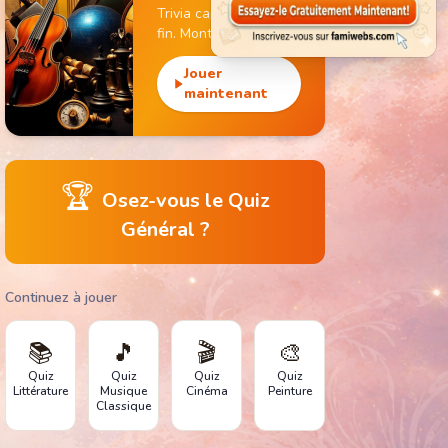
Trivia captivant sans
fin. Monte de niveau,
gagne des pièces et
débloque des
Jouer
monuments
maintenant
emblématiques.
🏆
Osez-vous le Quiz
Général ?
Continuez à jouer
📚
🎵
🎬
🎨
Quiz
Quiz
Quiz
Quiz
Littérature
Musique
Cinéma
Peinture
Classique