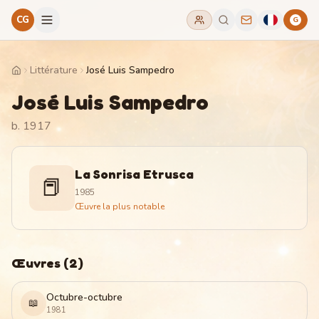
CG
G
Littérature
José Luis Sampedro
Home
José Luis Sampedro
b. 1917
La Sonrisa Etrusca
📕
1985
Œuvre la plus notable
Œuvres
(
2
)
Octubre-octubre
📖
1981