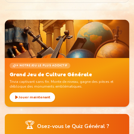
⭐ NOTRE JEU LE PLUS ADDICTIF
Grand Jeu de Culture Générale
Trivia captivant sans fin. Monte de niveau, gagne des pièces et
débloque des monuments emblématiques.
Jouer maintenant
🏆
Osez-vous le Quiz Général ?