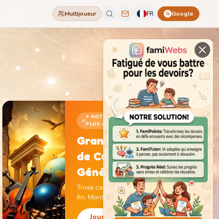
Multijoueur
FR
Google
G
⭐ NOTRE JEU LE
PLUS ADDICTIF
Grand Jeu
de Culture
Générale
Trivia captivant sans
fin. Monte de niveau,
gagne des pièces et
débloque des
Jouer