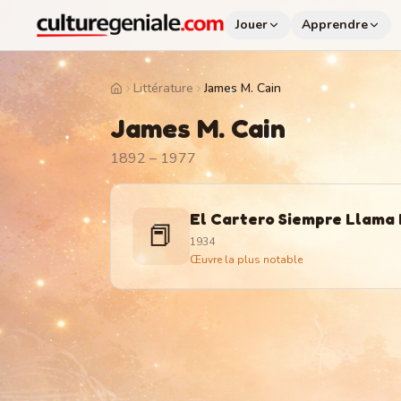
Jouer
Apprendre
Littérature
James M. Cain
Home
James M. Cain
1892 – 1977
El Cartero Siempre Llama 
📕
1934
Œuvre la plus notable