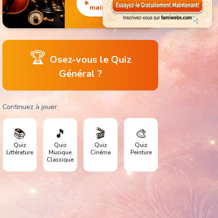
monuments
maintenant
emblématiques.
🏆
Osez-vous le Quiz
Général ?
Continuez à jouer
📚
🎵
🎬
🎨
Quiz
Quiz
Quiz
Quiz
Littérature
Musique
Cinéma
Peinture
Classique