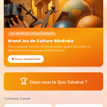
⭐ NOTRE JEU LE PLUS ADDICTIF
Grand Jeu de Culture Générale
Trivia captivant sans fin. Monte de niveau, gagne des pièces et
débloque des monuments emblématiques.
Jouer maintenant
🏆
Osez-vous le Quiz Général ?
Continuez à jouer