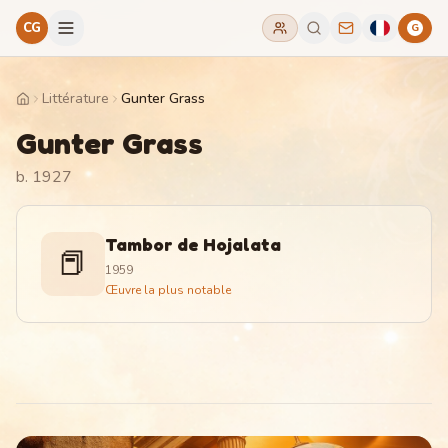
CG
G
Littérature
Gunter Grass
Home
Gunter Grass
b. 1927
Tambor de Hojalata
📕
1959
Œuvre la plus notable