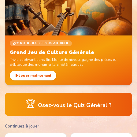
⭐ NOTRE JEU LE PLUS ADDICTIF
Grand Jeu de Culture Générale
Trivia captivant sans fin. Monte de niveau, gagne des pièces et
débloque des monuments emblématiques.
Jouer maintenant
🏆
Osez-vous le Quiz Général ?
Continuez à jouer