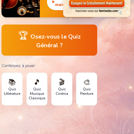
monuments
maintenant
emblématiques.
🏆
Osez-vous le Quiz
Général ?
Continuez à jouer
📚
🎵
🎬
🎨
Quiz
Quiz
Quiz
Quiz
Littérature
Musique
Cinéma
Peinture
Classique