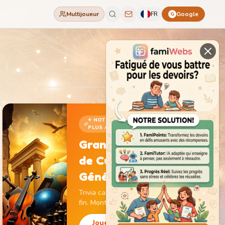
Multijoueur
FR
Google
G
⭐ NOTRE JEU LE
PLUS ADDICTIF
Grand Jeu
de Culture
Générale
Trivia captivant sans
fin. Monte de niveau,
gagne des pièces et
débloque des
Jouer