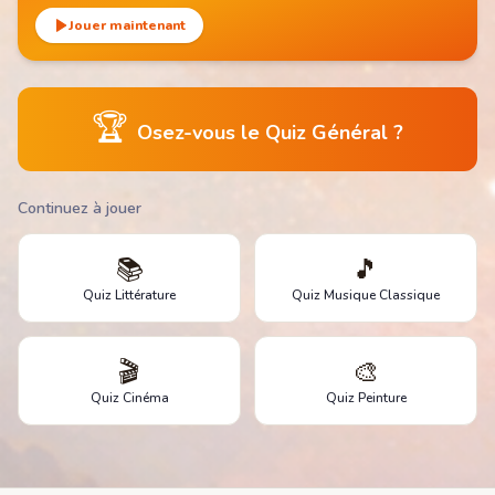
Jouer maintenant
🏆
Osez-vous le Quiz Général ?
Continuez à jouer
📚
🎵
Quiz Littérature
Quiz Musique Classique
🎬
🎨
Quiz Cinéma
Quiz Peinture