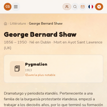
CG
G
Littérature
George Bernard Shaw
Home
George Bernard Shaw
1856 – 1950
· Né en Dublin
· Mort en Ayot Saint Lawrence
(UK)
Pygmalion
📕
1913
Œuvre la plus notable
Dramaturgo y periodista irlandés. Perteneciente a una
familia de la burguesía protestante irlandesa, empezó a
trabajar a los dieciséis años, por lo que terminó su formación