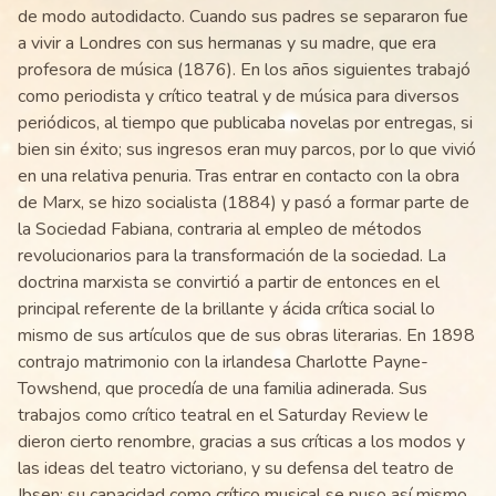
de modo autodidacto. Cuando sus padres se separaron fue
a vivir a Londres con sus hermanas y su madre, que era
profesora de música (1876). En los años siguientes trabajó
como periodista y crítico teatral y de música para diversos
periódicos, al tiempo que publicaba novelas por entregas, si
bien sin éxito; sus ingresos eran muy parcos, por lo que vivió
en una relativa penuria. Tras entrar en contacto con la obra
de Marx, se hizo socialista (1884) y pasó a formar parte de
la Sociedad Fabiana, contraria al empleo de métodos
revolucionarios para la transformación de la sociedad. La
doctrina marxista se convirtió a partir de entonces en el
principal referente de la brillante y ácida crítica social lo
mismo de sus artículos que de sus obras literarias. En 1898
contrajo matrimonio con la irlandesa Charlotte Payne-
Towshend, que procedía de una familia adinerada. Sus
trabajos como crítico teatral en el Saturday Review le
dieron cierto renombre, gracias a sus críticas a los modos y
las ideas del teatro victoriano, y su defensa del teatro de
Ibsen; su capacidad como crítico musical se puso así mismo