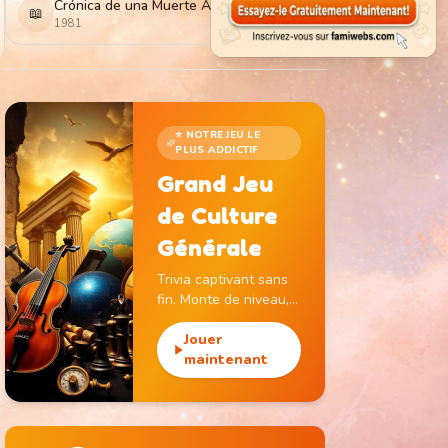
Crónica de una Muerte Anunciada
📖
1981
⭐ NOTRE JEU LE
PLUS ADDICTIF
Grand Jeu
de Culture
Générale
Trivia captivant sans
fin. Monte de niveau,
gagne des pièces et
débloque des
Jouer
monuments
maintenant
emblématiques.