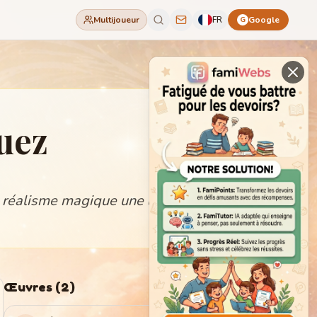
Multijoueur
FR
Google
G
uez
 réalisme magique une littérature
Œuvres
(
2
)