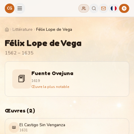
CG
G
Littérature
Félix Lope de Vega
Home
Félix Lope de Vega
1562 – 1635
Fuente Ovejuna
📕
1619
Œuvre la plus notable
Œuvres
(
2
)
El Castigo Sin Venganza
📖
1631