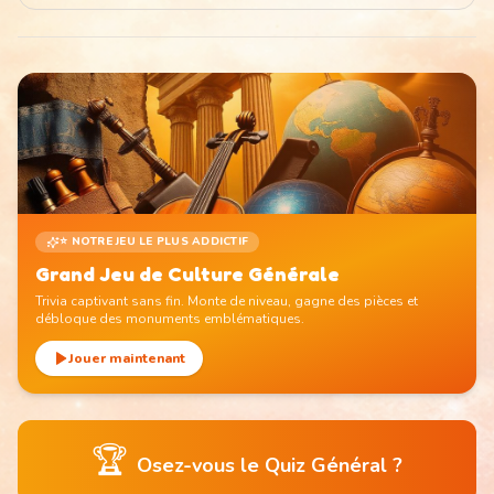
⭐ NOTRE JEU LE PLUS ADDICTIF
Grand Jeu de Culture Générale
Trivia captivant sans fin. Monte de niveau, gagne des pièces et
débloque des monuments emblématiques.
Jouer maintenant
🏆
Osez-vous le Quiz Général ?