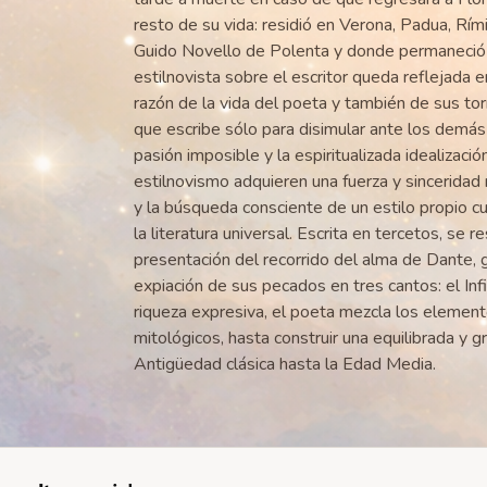
resto de su vida: residió en Verona, Padua, Rími
Guido Novello de Polenta y donde permaneció h
estilnovista sobre el escritor queda reflejada 
razón de la vida del poeta y también de sus to
que escribe sólo para disimular ante los demás
pasión imposible y la espiritualizada idealizaci
estilnovismo adquieren una fuerza y sincerid
y la búsqueda consciente de un estilo propio c
la literatura universal. Escrita en tercetos, s
presentación del recorrido del alma de Dante, g
expiación de sus pecados en tres cantos: el Infi
riqueza expresiva, el poeta mezcla los element
mitológicos, hasta construir una equilibrada y 
Antigüedad clásica hasta la Edad Media.