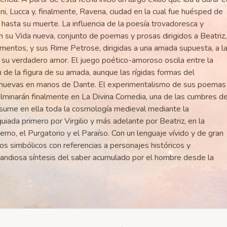
ni, Lucca y, finalmente, Ravena, ciudad en la cual fue huésped de
asta su muerte. La influencia de la poesía trovadoresca y
en su Vida nueva, conjunto de poemas y prosas dirigidos a Beatriz,
rmentos, y sus Rime Petrose, dirigidas a una amada supuesta, a l
 su verdadero amor. El juego poético-amoroso oscila entre la
ón de la figura de su amada, aunque las rígidas formas del
ad nuevas en manos de Dante. El experimentalismo de sus poemas
ulminarán finalmente en La Divina Comedia, una de las cumbres d
e resume en ella toda la cosmología medieval mediante la
uiada primero por Virgilio y más adelante por Beatriz, en la
erno, el Purgatorio y el Paraíso. Con un lenguaje vívido y de gran
os simbólicos con referencias a personajes históricos y
grandiosa síntesis del saber acumulado por el hombre desde la