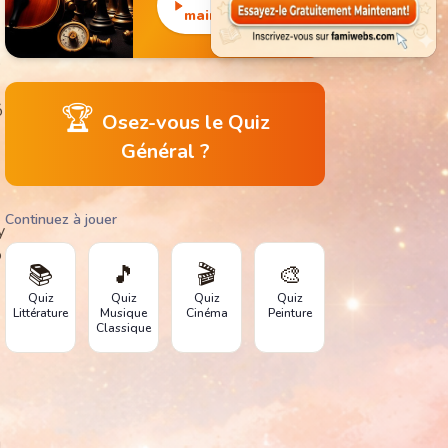
monuments
maintenant
emblématiques.
o
🏆
ó
Osez-vous le Quiz
Général ?
Continuez à jouer
y
o
📚
🎵
🎬
🎨
Quiz
Quiz
Quiz
Quiz
Littérature
Musique
Cinéma
Peinture
Classique
l