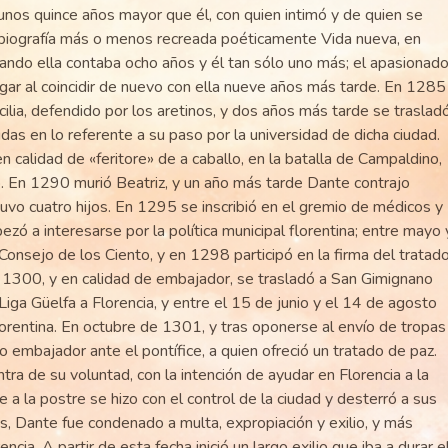
 unos quince años mayor que él, con quien intimó y de quien se
tobiografía más o menos recreada poéticamente Vida nueva, en
uando ella contaba ocho años y él tan sólo uno más; el apasionad
gar al coincidir de nuevo con ella nueve años más tarde. En 1285
ilia, defendido por los aretinos, y dos años más tarde se traslad
dudas en lo referente a su paso por la universidad de dicha ciudad.
en calidad de «feritore» de a caballo, en la batalla de Campaldino,
zo. En 1290 murió Beatriz, y un año más tarde Dante contrajo
vo cuatro hijos. En 1295 se inscribió en el gremio de médicos y
zó a interesarse por la política municipal florentina; entre mayo 
onsejo de los Ciento, y en 1298 participó en la firma del tratad
 1300, y en calidad de embajador, se trasladó a San Gimignano
Liga Güelfa a Florencia, y entre el 15 de junio y el 14 de agosto
lorentina. En octubre de 1301, y tras oponerse al envío de tropas
o embajador ante el pontífice, a quien ofreció un tratado de paz.
ra de su voluntad, con la intención de ayudar en Florencia a la
 a la postre se hizo con el control de la ciudad y desterró a sus
 Dante fue condenado a multa, expropiación y exilio, y más
ia. A partir de esta fecha inició un largo exilio que iba a durar e