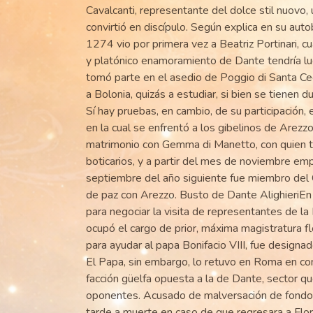
Cavalcanti, representante del dolce stil nuovo,
convirtió en discípulo. Según explica en su au
1274 vio por primera vez a Beatriz Portinari, c
y platónico enamoramiento de Dante tendría lu
tomó parte en el asedio de Poggio di Santa Cec
a Bolonia, quizás a estudiar, si bien se tienen 
Sí hay pruebas, en cambio, de su participación, 
en la cual se enfrentó a los gibelinos de Arez
matrimonio con Gemma di Manetto, con quien tu
boticarios, y a partir del mes de noviembre empe
septiembre del año siguiente fue miembro del C
de paz con Arezzo. Busto de Dante AlighieriEn
para negociar la visita de representantes de la 
ocupó el cargo de prior, máxima magistratura f
para ayudar al papa Bonifacio VIII, fue designad
El Papa, sin embargo, lo retuvo en Roma en cont
facción güelfa opuesta a la de Dante, sector que
oponentes. Acusado de malversación de fondos,
tarde a muerte en caso de que regresara a Florenc