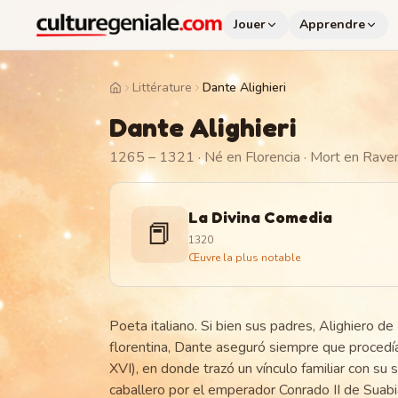
Jouer
Apprendre
Littérature
Dante Alighieri
Home
Dante Alighieri
1265 – 1321
· Né en Florencia
· Mort en Rave
La Divina Comedia
📕
1320
Œuvre la plus notable
Poeta italiano. Si bien sus padres, Alighiero de 
florentina, Dante aseguró siempre que procedía 
XVI), en donde trazó un vínculo familiar con s
caballero por el emperador Conrado II de Suabi