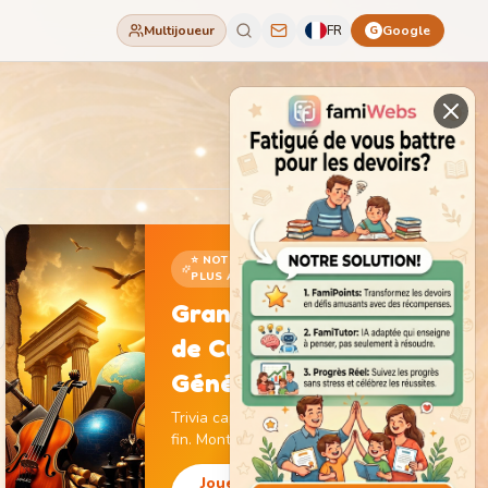
Multijoueur
FR
Google
G
⭐ NOTRE JEU LE
PLUS ADDICTIF
Grand Jeu
de Culture
Générale
Trivia captivant sans
fin. Monte de niveau,
gagne des pièces et
débloque des
Jouer