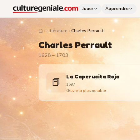
Jouer
Apprendre
Littérature
Charles Perrault
Home
Charles Perrault
1628 – 1703
La Caperucita Roja
📕
1697
Œuvre la plus notable