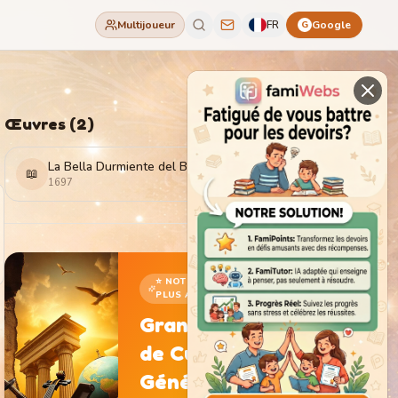
Multijoueur
FR
Google
G
Œuvres
(
2
)
La Bella Durmiente del Bosque
📖
1697
⭐ NOTRE JEU LE
PLUS ADDICTIF
Grand Jeu
de Culture
Générale