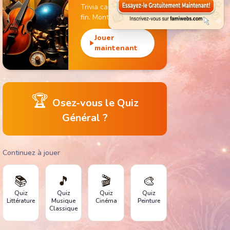
Trivia captivant sans
fin. Monte de niveau,
gagne des pièces et
débloque des
Jouer
monuments
maintenant
emblématiques.
🏆
Osez-vous le Quiz
Général ?
Continuez à jouer
📚
🎵
🎬
🎨
Quiz
Quiz
Quiz
Quiz
Littérature
Musique
Cinéma
Peinture
Classique