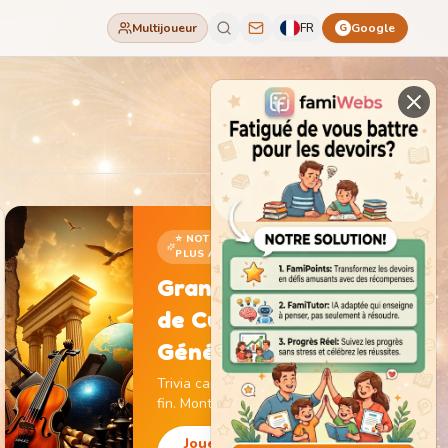
Multijoueur
FR
Google
G
⭐ NOTRE JEU LE
PLUS ADDICTIF
Grand Jeu
de Culture
Générale
Trivia captivant sans
fin. Monte de niveau,
gagne des pièces et
débloque des
Jouer