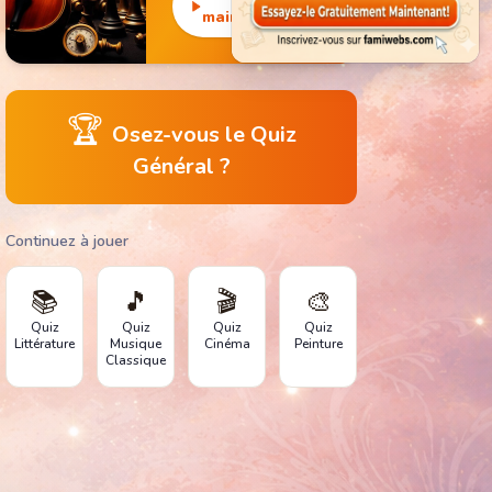
monuments
maintenant
emblématiques.
🏆
Osez-vous le Quiz
Général ?
Continuez à jouer
📚
🎵
🎬
🎨
Quiz
Quiz
Quiz
Quiz
Littérature
Musique
Cinéma
Peinture
Classique