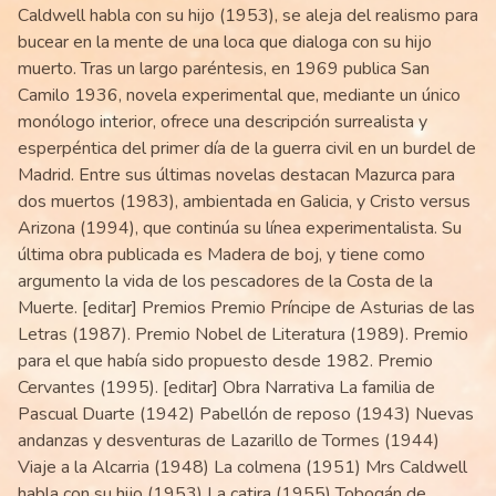
Caldwell habla con su hijo (1953), se aleja del realismo para
bucear en la mente de una loca que dialoga con su hijo
muerto. Tras un largo paréntesis, en 1969 publica San
Camilo 1936, novela experimental que, mediante un único
monólogo interior, ofrece una descripción surrealista y
esperpéntica del primer día de la guerra civil en un burdel de
Madrid. Entre sus últimas novelas destacan Mazurca para
dos muertos (1983), ambientada en Galicia, y Cristo versus
Arizona (1994), que continúa su línea experimentalista. Su
última obra publicada es Madera de boj, y tiene como
argumento la vida de los pescadores de la Costa de la
Muerte. [editar] Premios Premio Príncipe de Asturias de las
Letras (1987). Premio Nobel de Literatura (1989). Premio
para el que había sido propuesto desde 1982. Premio
Cervantes (1995). [editar] Obra Narrativa La familia de
Pascual Duarte (1942) Pabellón de reposo (1943) Nuevas
andanzas y desventuras de Lazarillo de Tormes (1944)
Viaje a la Alcarria (1948) La colmena (1951) Mrs Caldwell
habla con su hijo (1953) La catira (1955) Tobogán de