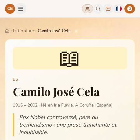
CG
G
Littérature
Camilo José Cela
Home
📖
ES
Camilo José Cela
1916 – 2002
· Né en Iria Flavia, A Coruña (España)
Prix Nobel controversé, père du
tremendismo : une prose tranchante et
inoubliable.