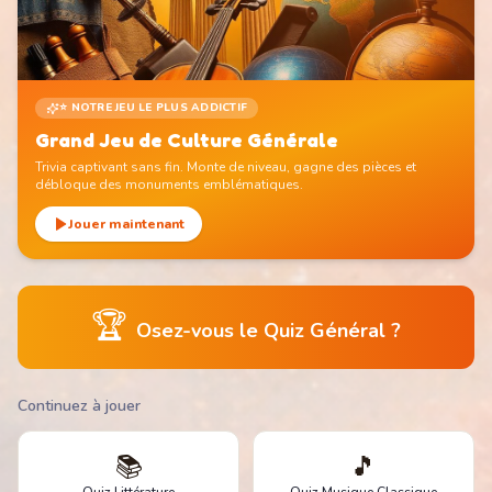
⭐ NOTRE JEU LE PLUS ADDICTIF
Grand Jeu de Culture Générale
Trivia captivant sans fin. Monte de niveau, gagne des pièces et
débloque des monuments emblématiques.
Jouer maintenant
🏆
Osez-vous le Quiz Général ?
Continuez à jouer
📚
🎵