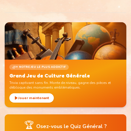
⭐ NOTRE JEU LE PLUS ADDICTIF
Grand Jeu de Culture Générale
Trivia captivant sans fin. Monte de niveau, gagne des pièces et
débloque des monuments emblématiques.
Jouer maintenant
🏆
Osez-vous le Quiz Général ?