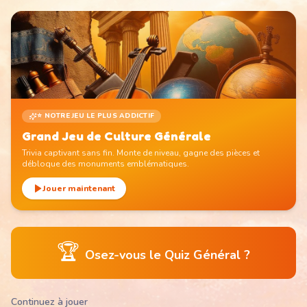
⭐ NOTRE JEU LE PLUS ADDICTIF
Grand Jeu de Culture Générale
Trivia captivant sans fin. Monte de niveau, gagne des pièces et
débloque des monuments emblématiques.
Jouer maintenant
🏆
Osez-vous le Quiz Général ?
Continuez à jouer