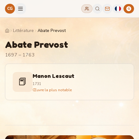
CG
G
Littérature
Abate Prevost
Home
Abate Prevost
1697 – 1763
Manon Lescaut
📕
1731
Œuvre la plus notable