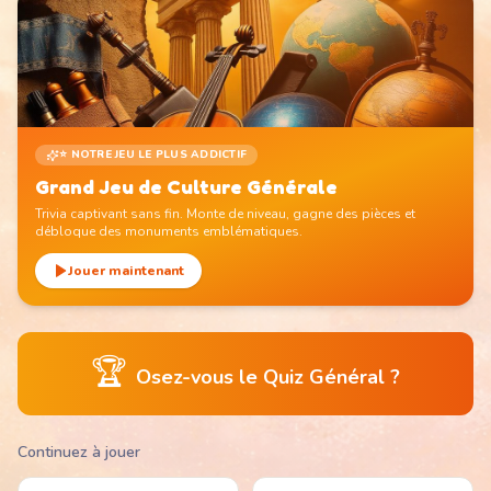
⭐ NOTRE JEU LE PLUS ADDICTIF
Grand Jeu de Culture Générale
Trivia captivant sans fin. Monte de niveau, gagne des pièces et
débloque des monuments emblématiques.
Jouer maintenant
🏆
Osez-vous le Quiz Général ?
Continuez à jouer