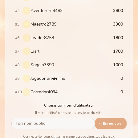
Aventurero4483
3800
#
4
A
Maestro2789
3300
#
5
M
Leader8258
1800
#
6
L
luarl
1700
#
7
L
Saggio3390
1000
#
8
S
Jugador an�nimo
0
#
9
J
Corredor4034
0
#
10
C
Choisis ton nom d'utilisateur
Il sera utilisé dans tous les jeux du site.
Enregistrer
Connecte-toi pour utiliser le même pseudo dans tous les jeux.