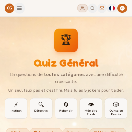
CG
G
🏆
Quiz Général
15 questions de
toutes catégories
avec une difficulté
croissante.
Un seul faux pas et c'est fini. Mais tu as
5 jokers
pour t'aider.
⚡
🔍
🔄
👁️
🎲
Instinct
Détective
Rebondir
Mémoire
Quitte ou
Flash
Double