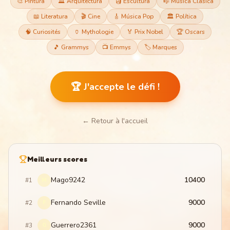
🎨 Pintura
🏛️ Arquitectura
🗿 Escultura
🎼 Música Clásica
📖 Literatura
🎬 Cine
🎸 Música Pop
🏛️ Política
🧠 Curiosités
🏺 Mythologie
🏅 Prix Nobel
🏆 Oscars
🎵 Grammys
📺 Emmys
🏷️ Marques
🏆 J'accepte le défi !
← Retour à l'accueil
Meilleurs scores
Mago9242
10400
#
1
M
Fernando Seville
9000
#
2
F
Guerrero2361
9000
#
3
G