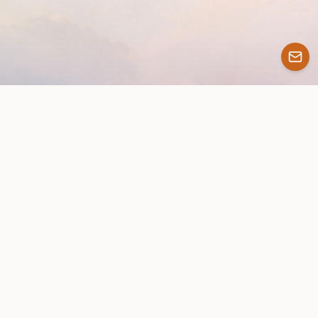
Le Conseil du Roi : le jeu de décisions
historiques
Dans Le Conseil du Roi, vous devenez conseiller royal et
devez prendre des décisions face aux dilemmes historiques
auxquels les grands dirigeants ont été confrontés. Chaque
choix a des conséquences, et le jeu vous révèle ce qui s'est
réellement passé. Une façon immersive d'apprendre
l'histoire en vous mettant dans la peau de ceux qui l'ont