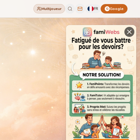
Multijoueur
FR
Google
G