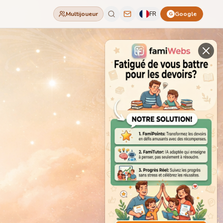
Multijoueur
FR
Google
G