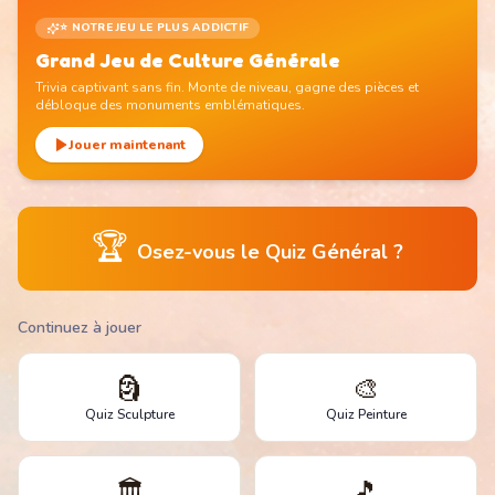
⭐ NOTRE JEU LE PLUS ADDICTIF
Grand Jeu de Culture Générale
Trivia captivant sans fin. Monte de niveau, gagne des pièces et
débloque des monuments emblématiques.
Jouer maintenant
🏆
Osez-vous le Quiz Général ?
Continuez à jouer
🗿
🎨
Quiz Sculpture
Quiz Peinture
🏛️
🎵